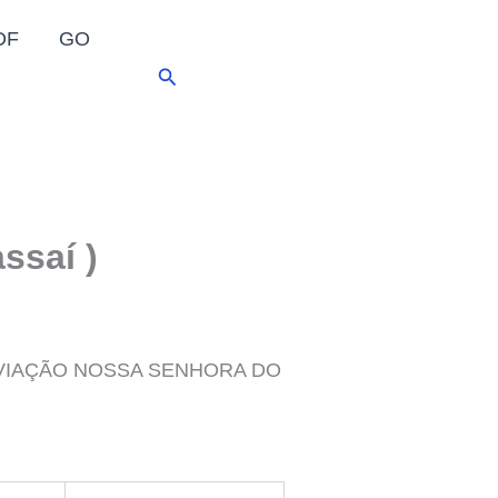
DF
GO
Pesquisar
ssaí )
ado – VIAÇÃO NOSSA SENHORA DO