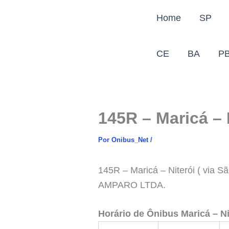
Ir
Home
SP
para
o
conteúdo
CE
BA
P
145R – Maricá – 
Por
Onibus_Net
/
145R – Maricá – Niterói ( vi
AMPARO LTDA.
Horário de Ônibus
Maricá – Ni