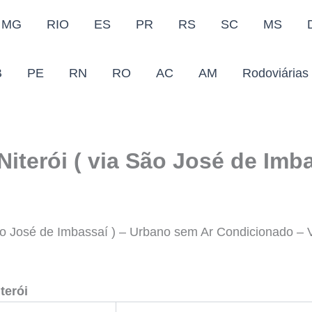
MG
RIO
ES
PR
RS
SC
MS
B
PE
RN
RO
AC
AM
Rodoviárias
Niterói ( via São José de Imba
a São José de Imbassaí ) – Urbano sem Ar Condicion
terói