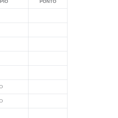
PIO
PONTO
O
O