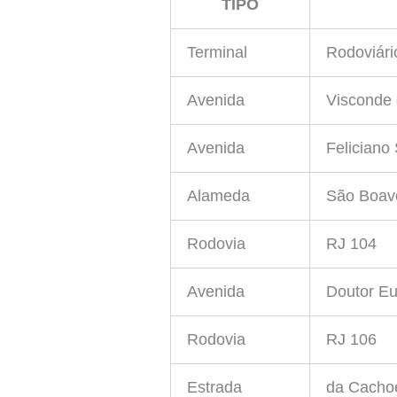
TIPO
Terminal
Rodoviári
Avenida
Visconde 
Avenida
Feliciano
Alameda
São Boav
Rodovia
RJ 104
Avenida
Doutor E
Rodovia
RJ 106
Estrada
da Cacho