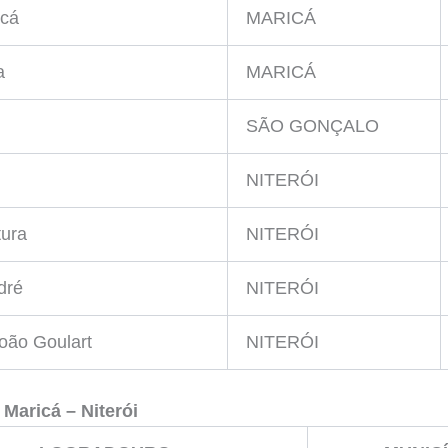
icá
MARICÁ
a
MARICÁ
SÃO GONÇALO
NITERÓI
ura
NITERÓI
dré
NITERÓI
oão Goulart
NITERÓI
a
Maricá – Niterói