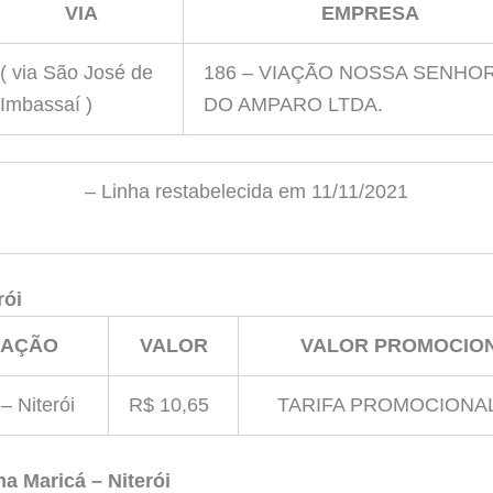
VIA
EMPRESA
( via São José de
186 – VIAÇÃO NOSSA SENHO
Imbassaí )
DO AMPARO LTDA.
– Linha restabelecida em 11/11/2021
rói
GAÇÃO
VALOR
VALOR PROMOCIO
– Niterói
R$ 10,65
TARIFA PROMOCIONA
nha
Maricá – Niterói