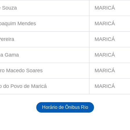
e Souza
MARICÁ
Joaquim Mendes
MARICÁ
ereira
MARICÁ
da Gama
MARICÁ
iro Macedo Soares
MARICÁ
o do Povo de Maricá
MARICÁ
Horário de Ônibus Rio