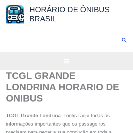
Ir
HORÁRIO DE ÔNIBUS
para
BRASIL
o
conteúdo
Pesq
TCGL GRANDE
LONDRINA HORARIO DE
ONIBUS
TCGL Grande Londrina
: confira aqui todas as
informações importantes que os passageiros
precisam para pegar a sua condução em toda a