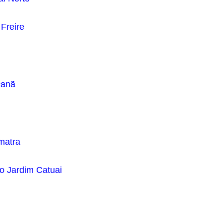
Freire
canã
matra
o Jardim Catuai