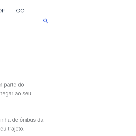
DF
GO
Pesquisar
m parte do
chegar ao seu
linha de ônibus da
eu trajeto.