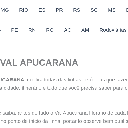
MG
RIO
ES
PR
RS
SC
MS
B
PE
RN
RO
AC
AM
Rodoviárias
 VAL APUCARANA
PUCARANA
, confira todas das linhas de ônibus que faze
a cidade, itinerário e tudo que você precisa saber para 
 saiba, antes de tudo o Val Apucarana Horario de cada 
 no ponto de inicio da linha, portanto observe bem qual s