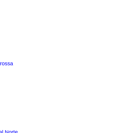
rossa
l
al Norte