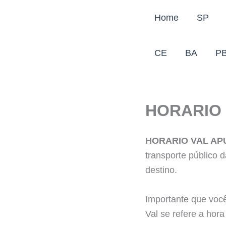
Ir
Home
SP
para
o
conteúdo
CE
BA
P
HORARIO
HORARIO VAL A
transporte público d
destino.
Importante que você
Val se refere a hora