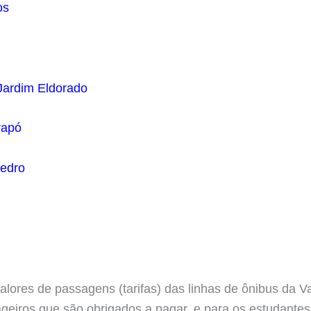
os
Jardim Eldorado
rapó
Pedro
lores de passagens (tarifas) das linhas de ônibus da Va
geiros que são obrigados a pagar, e para os estudantes