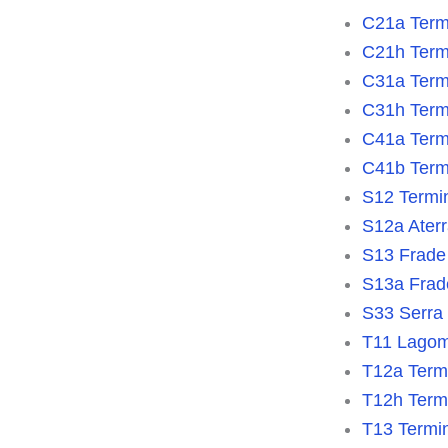
C21a Termi
C21h Termi
C31a Termi
C31h Termi
C41a Termi
C41b Termi
S12 Termi
S12a Ater
S13 Frade 
S13a Frad
S33 Serra 
T11 Lagom
T12a Term
T12h Term
T13 Termi