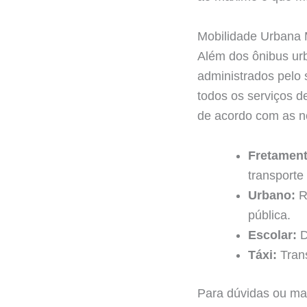
Mobilidade Urbana
Além dos ônibus urb
administrados pelo 
todos os serviços d
de acordo com as n
Fretament
transporte
Urbano:
Re
pública.
Escolar:
D
Táxi:
Trans
Para dúvidas ou mai