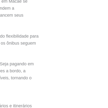
co em Macaé se
endem a
lcancem seus
o flexibilidade para
s, os ônibus seguem
. Seja pagando em
es a bordo, a
íveis, tornando o
ios e itinerários