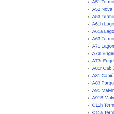
A51 Termin
A52 Nova 
A53 Termin
A61h Lago
A61a Lago
A63 Termi
A71 Lagom
A73l Enge
A73r Engen
A81r Cabi
A81 Cabiún
A83 Parqu
A91 Malvin
A91B Malvi
C11h Term
C11a Term