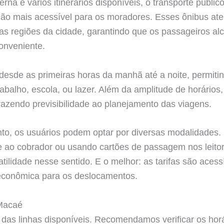
na e vários itinerários disponíveis, o transporte públi
ão mais acessível para os moradores. Esses ônibus at
as regiões da cidade, garantindo que os passageiros a
onveniente.
desde as primeiras horas da manhã até a noite, permitind
trabalho, escola, ou lazer. Além da amplitude de horário
razendo previsibilidade ao planejamento das viagens.
o, os usuários podem optar por diversas modalidades
e ao cobrador ou usando cartões de passagem nos leitor
tilidade nesse sentido. E o melhor: as tarifas são acess
conômica para os deslocamentos.
 Macaé
das linhas disponíveis. Recomendamos verificar os horár