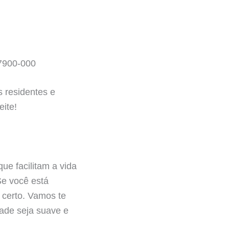
7900-000
 residentes e
eite!
ue facilitam a vida
Se você está
 certo. Vamos te
dade seja suave e