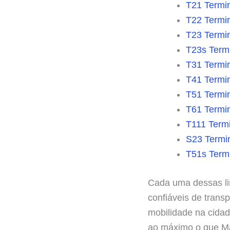
T21 Termin
T22 Termin
T23 Termi
T23s Term
T31 Termin
T41 Termi
T51 Termin
T61 Termin
T111 Termi
S23 Termin
T51s Termi
Cada uma dessas li
confiáveis de trans
mobilidade na cidad
ao máximo o que Ma