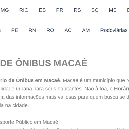
MG
RIO
ES
PR
RS
SC
MS
B
PE
RN
RO
AC
AM
Rodoviárias
 DE ÔNIBUS MACAÉ
ário de Ônibus em Macaé
. Macaé é um município que 
lidade urbana para seus habitantes. Não à toa, o
Horár
a das informações mais valiosas para quem busca se 
ia na cidade.
nsporte Público em Macaé