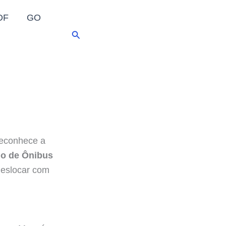
DF
GO
Pesquisar
reconhece a
io de Ônibus
deslocar com