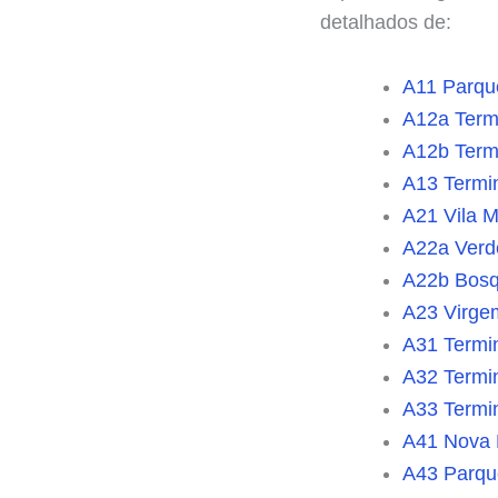
detalhados de:
A11 Parqu
A12a Termi
A12b Termi
A13 Termin
A21 Vila M
A22a Verd
A22b Bosqu
A23 Virgem
A31 Termin
A32 Termin
A33 Termin
A41 Nova 
A43 Parqu