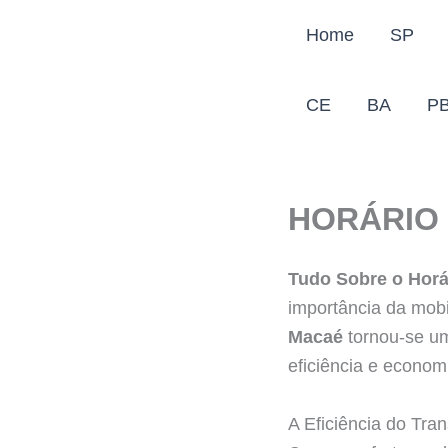
Ir
Home
SP
para
o
conteúdo
CE
BA
P
HORÁRIO
Tudo Sobre o Hor
importância da mobi
Macaé
tornou-se um
eficiência e econom
A Eficiência do Tra