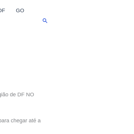
DF
GO
Pesquisar
egião de DF NO
para chegar até a