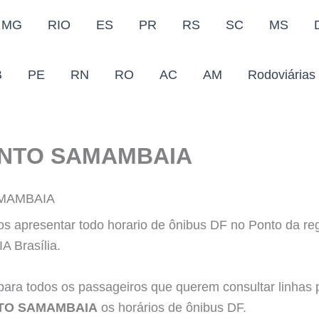
MG
RIO
ES
PR
RS
SC
MS
B
PE
RN
RO
AC
AM
Rodoviárias
ONTO SAMAMBAIA
MAMBAIA
s apresentar todo horario de ônibus DF no Ponto da r
Brasília.
para todos os passageiros que querem consultar linhas 
TO SAMAMBAIA
os horários de ônibus DF.