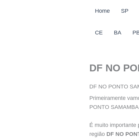
Ir
Home
SP
para
o
conteúdo
CE
BA
P
DF NO P
DF NO PONTO SA
Primeiramente vamo
PONTO SAMAMBAIA 
É muito importante 
região
DF NO PON