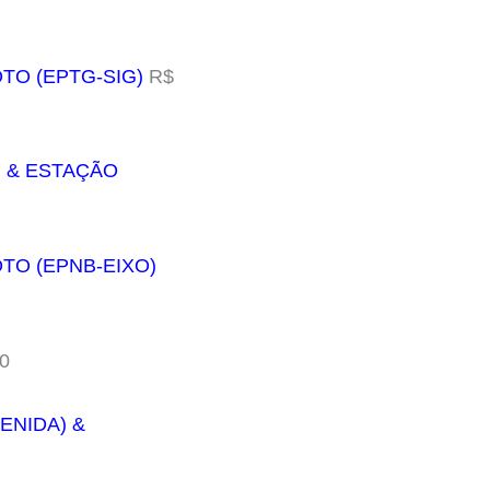
TO (EPTG-SIG)
R$
) & ESTAÇÃO
OTO (EPNB-EIXO)
0
ENIDA) &