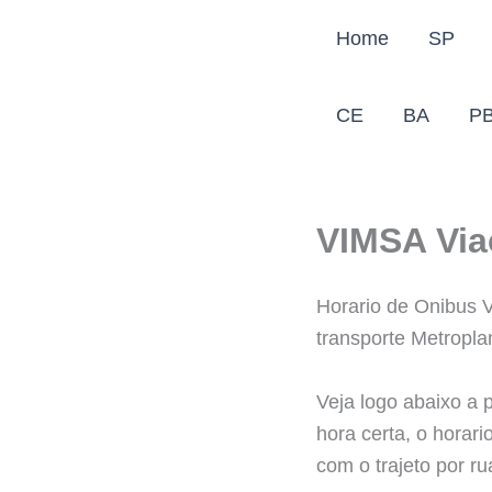
Ir
Home
SP
para
o
conteúdo
CE
BA
P
VIMSA Via
Horario de Onibus 
transporte Metropla
Veja logo abaixo a 
hora certa, o horar
com o trajeto por r