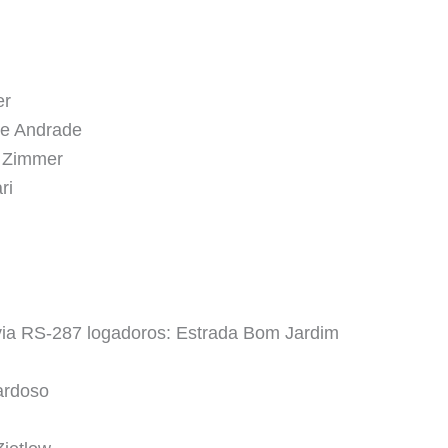
er
de Andrade
b Zimmer
ri
ia RS-287 logadoros: Estrada Bom Jardim
ardoso