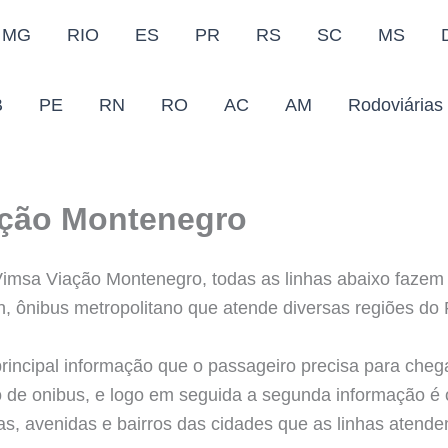
MG
RIO
ES
PR
RS
SC
MS
B
PE
RN
RO
AC
AM
Rodoviárias
ção Montenegro
Vimsa Viação Montenegro, todas as linhas abaixo fazem 
n, ônibus metropolitano que atende diversas regiões do
principal informação que o passageiro precisa para cheg
io de onibus, e logo em seguida a segunda informação é o
uas, avenidas e bairros das cidades que as linhas atende