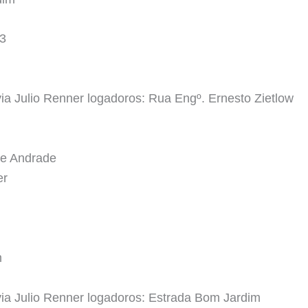
03
a Julio Renner logadoros: Rua Engº. Ernesto Zietlow
de Andrade
er
m
ia Julio Renner logadoros: Estrada Bom Jardim