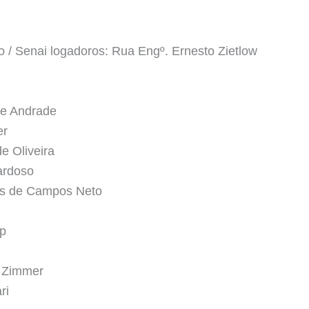
 / Senai logadoros: Rua Engº. Ernesto Zietlow
de Andrade
er
e Oliveira
ardoso
s de Campos Neto
op
b Zimmer
ri