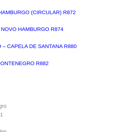
HAMBURGO (CIRCULAR) R872
 NOVO HAMBURGO R874
– CAPELA DE SANTANA R880
 MONTENEGRO R882
gro
01
dim