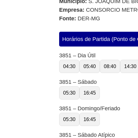
Município:
S. JOAQUIM DE B
Empresa:
CONSORCIO METR
Fonte:
DER-MG
Horários de Partida (Ponto de 
3851 – Dia Útil
04:30
05:40
08:40
14:30
3851 – Sábado
05:30
16:45
3851 – Domingo/Feriado
05:30
16:45
3851 – Sábado Atípico