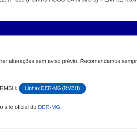
rer alterações sem aviso prévio. Recomendamos sempre
da RMBH:
Linhas DER-MG (RMBH)
 site oficial do
DER-MG
.