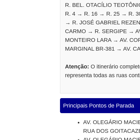
R. BEL. OTACÍLIO TEOTÔNIO
R. 4 → R. 16 → R. 25 → R
→ R. JOSÉ GABRIEL REZE
CARMO → R. SERGIPE → AV
MONTEIRO LARA → AV. CO
MARGINAL BR-381 → AV. 
Atenção:
O itinerário comple
representa todas as ruas con
Principais Pontos de Parada
AV. OLEGÁRIO MACI
RUA DOS GOITACAZ
AV. OLEGÁRIO MACI