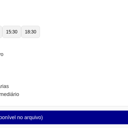
15:30
18:30
vo
rias
mediário
ponível no arquivo)