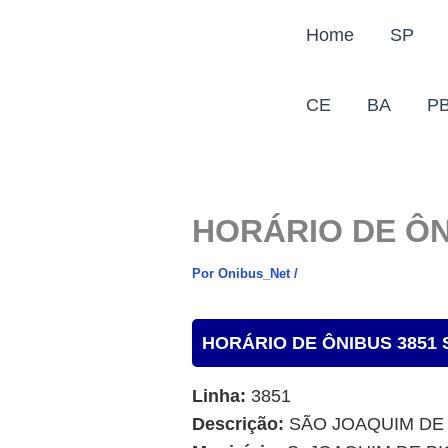
Ir
Home
SP
para
o
conteúdo
CE
BA
P
HORÁRIO DE ÔN
Por
Onibus_Net
/
HORÁRIO DE ÔNIBUS 3851 
Linha:
3851
Descrição:
SÃO JOAQUIM DE 