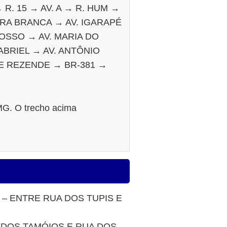
 R. 15 → AV. A → R. HUM →
EDRA BRANCA → AV. IGARAPÉ
OSSO → AV. MARIA DO
ABRIEL → AV. ANTÔNIO
E REZENDE → BR-381 →
-MG. O trecho acima
 – ENTRE RUA DOS TUPIS E
A DOS TAMÓIOS E RUA DOS