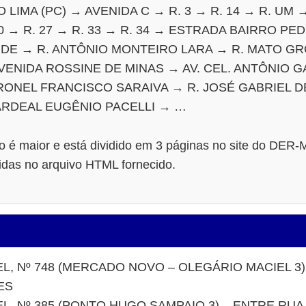
 LIMA (PC) → AVENIDA C → R. 3 → R. 14 → R. UM →
. 30 → R. 27 → R. 33 → R. 34 → ESTRADA BAIRRO P
NDE → R. ANTÔNIO MONTEIRO LARA → R. MATO GR
ENIDA ROSSINE DE MINAS → AV. CEL. ANTÔNIO G
RONEL FRANCISCO SARAIVA → R. JOSÉ GABRIEL D
CARDEAL EUGÊNIO PACELLI → …
to é maior e está dividido em 3 páginas no site do DER
tidas no arquivo HTML fornecido.
EL, Nº 748 (MERCADO NOVO – OLEGÁRIO MACIEL 3)
ES
EL, Nº 385 (PONTO HUGO SAMPAIO 3) – ENTRE RU