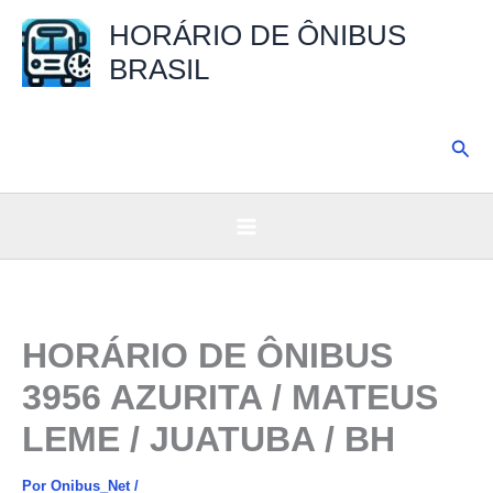
Ir
HORÁRIO DE ÔNIBUS
para
BRASIL
o
conteúdo
Pesq
HORÁRIO DE ÔNIBUS
3956 AZURITA / MATEUS
LEME / JUATUBA / BH
Por
Onibus_Net
/