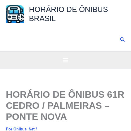
Ir
HORÁRIO DE ÔNIBUS
para
BRASIL
o
conteúdo
Pesq
HORÁRIO DE ÔNIBUS 61R
CEDRO / PALMEIRAS –
PONTE NOVA
Por
Onibus_Net
/