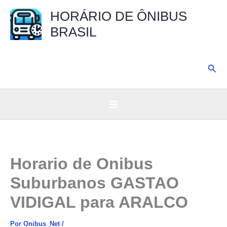
Ir
HORÁRIO DE ÔNIBUS
para
BRASIL
o
conteúdo
Pesq
Horario de Onibus
Suburbanos GASTAO
VIDIGAL para ARALCO
Por
Onibus_Net
/