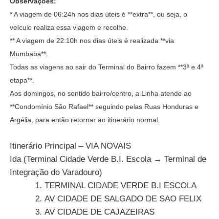
Observações:
* A viagem de 06:24h nos dias úteis é **extra**, ou seja, o
veículo realiza essa viagem e recolhe.
** A viagem de 22:10h nos dias úteis é realizada **via
Mumbaba**.
Todas as viagens ao sair do Terminal do Bairro fazem **3ª e 4ª
etapa**.
Aos domingos, no sentido bairro/centro, a Linha atende ao
**Condomínio São Rafael** seguindo pelas Ruas Honduras e
Argélia, para então retornar ao itinerário normal.
Itinerário Principal – VIA NOVAIS
Ida (Terminal Cidade Verde B.I. Escola → Terminal de
Integração do Varadouro)
TERMINAL CIDADE VERDE B.I ESCOLA
AV CIDADE DE SALGADO DE SAO FELIX
AV CIDADE DE CAJAZEIRAS