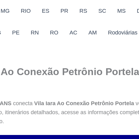
MG
RIO
ES
PR
RS
SC
MS
B
PE
RN
RO
AC
AM
Rodoviárias
a Ao Conexão Petrônio Portel
RANS
conecta
Vila Iara Ao Conexão Petrônio Portela
v
, itinerários detalhados, acesse as informações comple
o.