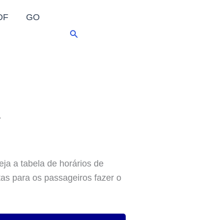
DF
GO
Pesquisar
a
eja a tabela de horários de
tas para os passageiros fazer o