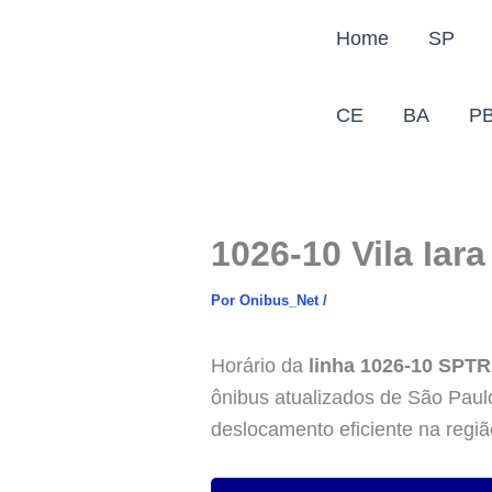
Ir
Home
SP
para
o
conteúdo
CE
BA
P
1026-10 Vila Iar
Por
Onibus_Net
/
Horário da
linha 1026-10 SPT
ônibus atualizados de São Paulo
deslocamento eficiente na regiã