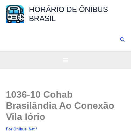
Ir
HORÁRIO DE ÔNIBUS
para
BRASIL
o
conteúdo
Pesq
1036-10 Cohab
Brasilândia Ao Conexão
Vila Iório
Por
Onibus_Net
/