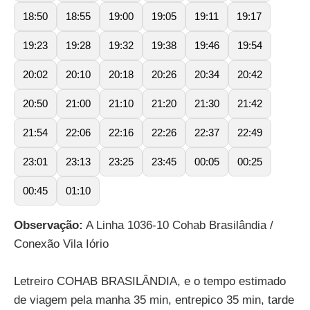
18:50
18:55
19:00
19:05
19:11
19:17
19:23
19:28
19:32
19:38
19:46
19:54
20:02
20:10
20:18
20:26
20:34
20:42
20:50
21:00
21:10
21:20
21:30
21:42
21:54
22:06
22:16
22:26
22:37
22:49
23:01
23:13
23:25
23:45
00:05
00:25
00:45
01:10
Observação:
A Linha 1036-10 Cohab Brasilândia /
Conexão Vila Iório
Letreiro COHAB BRASILÂNDIA, e o tempo estimado
de viagem pela manha 35 min, entrepico 35 min, tarde