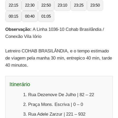
22:15
22:30
22:50
23:10
23:25
23:50
00:15
00:40
01:05
Observação:
A Linha 1036-10 Cohab Brasilândia /
Conexão Vila Iório
Letreiro COHAB BRASILÂNDIA, e o tempo estimado
de viagem pela manha 30 min, entrepico 40 min, tarde
40 minutos.
Itinerário
Rua Dezenove De Julho | 82 – 22
Praça Mons. Escriva | 0 – 0
Rua Adele Zarzur | 221 – 932