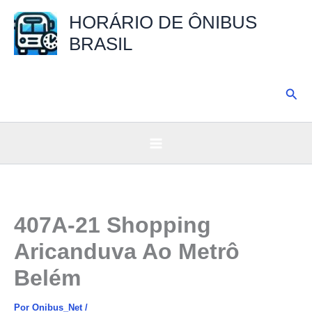
Ir
HORÁRIO DE ÔNIBUS
para
BRASIL
o
conteúdo
Pesq
407A-21 Shopping
Aricanduva Ao Metrô
Belém
Por
Onibus_Net
/