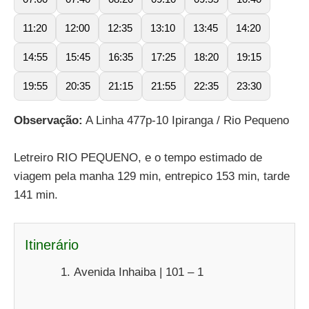
11:20
12:00
12:35
13:10
13:45
14:20
14:55
15:45
16:35
17:25
18:20
19:15
19:55
20:35
21:15
21:55
22:35
23:30
Observação:
A Linha 477p-10 Ipiranga / Rio Pequeno
Letreiro RIO PEQUENO, e o tempo estimado de
viagem pela manha 129 min, entrepico 153 min, tarde
141 min.
Itinerário
Avenida Inhaiba | 101 – 1