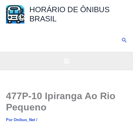
Ir
HORÁRIO DE ÔNIBUS
para
BRASIL
o
conteúdo
Pesq
477P-10 Ipiranga Ao Rio
Pequeno
Por
Onibus_Net
/