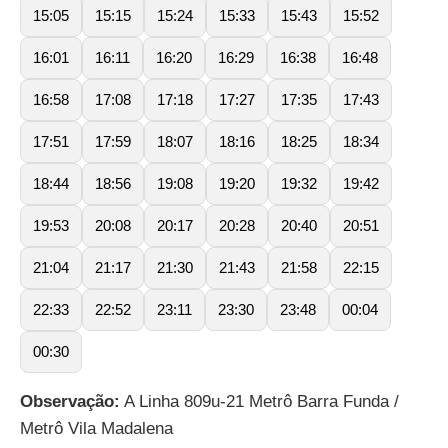
15:05
15:15
15:24
15:33
15:43
15:52
16:01
16:11
16:20
16:29
16:38
16:48
16:58
17:08
17:18
17:27
17:35
17:43
17:51
17:59
18:07
18:16
18:25
18:34
18:44
18:56
19:08
19:20
19:32
19:42
19:53
20:08
20:17
20:28
20:40
20:51
21:04
21:17
21:30
21:43
21:58
22:15
22:33
22:52
23:11
23:30
23:48
00:04
00:30
Observação:
A Linha 809u-21 Metrô Barra Funda /
Metrô Vila Madalena