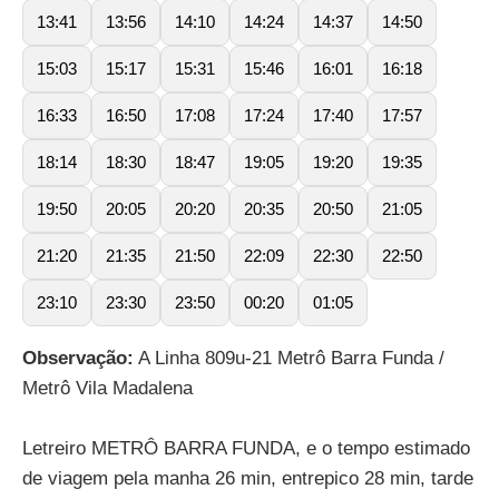
13:41
13:56
14:10
14:24
14:37
14:50
15:03
15:17
15:31
15:46
16:01
16:18
16:33
16:50
17:08
17:24
17:40
17:57
18:14
18:30
18:47
19:05
19:20
19:35
19:50
20:05
20:20
20:35
20:50
21:05
21:20
21:35
21:50
22:09
22:30
22:50
23:10
23:30
23:50
00:20
01:05
Observação:
A Linha 809u-21 Metrô Barra Funda /
Metrô Vila Madalena
Letreiro METRÔ BARRA FUNDA, e o tempo estimado
de viagem pela manha 26 min, entrepico 28 min, tarde