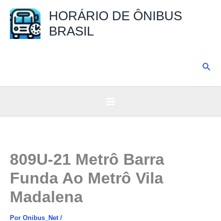
Ir
HORÁRIO DE ÔNIBUS
para
BRASIL
o
conteúdo
Pesq
809U-21 Metrô Barra
Funda Ao Metrô Vila
Madalena
Por
Onibus_Net
/