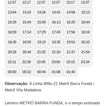
11:57
12:17
12:37
12:57
13:17
13:37
13:54
14:10
14:26
14:42
14:58
15:13
15:29
15:44
15:59
16:13
16:29
16:44
16:59
17:14
17:29
17:43
17:58
18:16
18:35
18:55
19:15
19:35
19:53
20:10
20:26
20:44
21:02
21:20
21:37
21:54
22:11
22:28
22:45
23:00
23:15
23:34
00:00
00:22
00:44
01:08
01:40
Observação:
A Linha 809u-21 Metrô Barra Funda /
Metrô Vila Madalena
Letreiro METRÔ BARRA FUNDA, e o tempo estimado