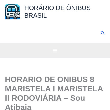
Ir
HORÁRIO DE ÔNIBUS
para
BRASIL
o
conteúdo
Pesq
HORARIO DE ONIBUS 8
MARISTELA I MARISTELA
II RODOVIÁRIA – Sou
Atibaia