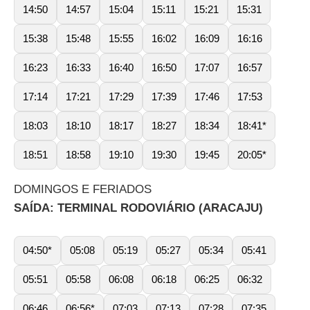
14:50
14:57
15:04
15:11
15:21
15:31
15:38
15:48
15:55
16:02
16:09
16:16
16:23
16:33
16:40
16:50
17:07
16:57
17:14
17:21
17:29
17:39
17:46
17:53
18:03
18:10
18:17
18:27
18:34
18:41*
18:51
18:58
19:10
19:30
19:45
20:05*
DOMINGOS E FERIADOS
SAÍDA: TERMINAL RODOVIÁRIO (ARACAJU)
04:50*
05:08
05:19
05:27
05:34
05:41
05:51
05:58
06:08
06:18
06:25
06:32
06:46
06:56*
07:03
07:13
07:28
07:35