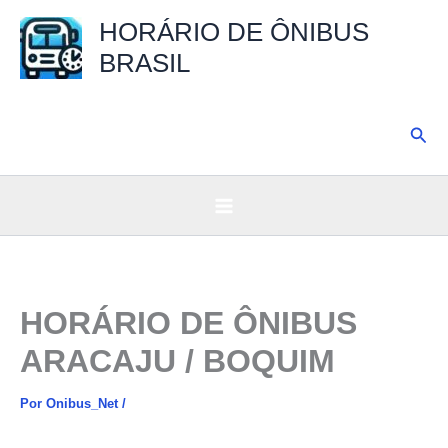
Ir
HORÁRIO DE ÔNIBUS
para
BRASIL
o
conteúdo
Pesq
HORÁRIO DE ÔNIBUS
ARACAJU / BOQUIM
Por
Onibus_Net
/